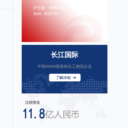
泸主板 · 保税科技
SHA . 600794
长江国际
中国AAAA级液体化工物流企业